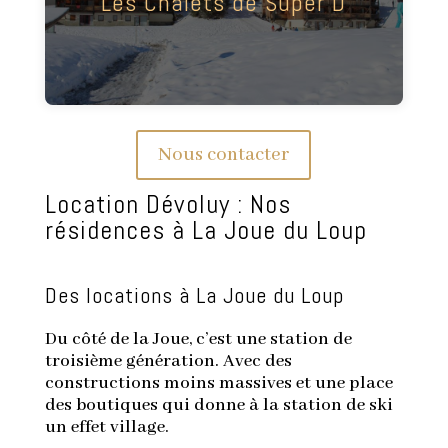
Les Chalets de Super D
étages. D'une capacité de 4 à 10 personnes.
Chaque appartement dispose d'un balcon.
Ascenseur et casier à skis en rez de chaussée.
Nous contacter
Location Dévoluy : Nos
résidences à La Joue du Loup
Des locations à La Joue du Loup
Du côté de la Joue, c’est une station de
troisième génération. Avec des
constructions moins massives et une place
des boutiques qui donne à la station de ski
un effet village.