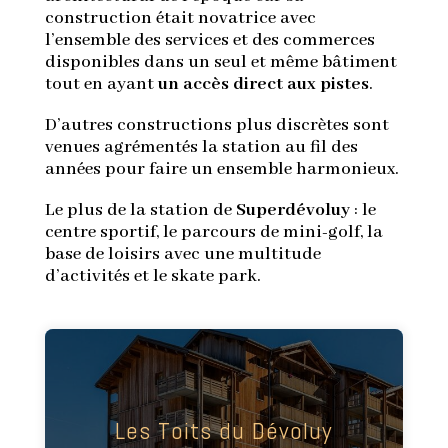
construction était novatrice avec
l’ensemble des services et des commerces
disponibles dans un seul et même bâtiment
tout en ayant
un accès direct aux pistes
.
D’autres constructions plus discrètes sont
venues agrémentés la station au fil des
années pour faire un ensemble harmonieux.
Le plus de la station de
Superdévoluy
: le
centre sportif, le parcours de mini-golf, la
base de loisirs avec une multitude
d’activités et le skate park.
Résidence agréable avec de beaux panoramas.
Cette dernière est composée de 143
appartements spacieux. D'une capacité de 2 à
Les Toits du Dévoluy
8 personnes. Chaque appartement dispose