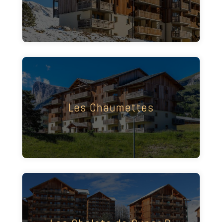
d'un balcon. Ascenseur et casier à skis en rez
de chaussée.
Résidence agréable avec de beaux panoramas.
Appartements d'une capacité de 4 à 10
Les Chaumettes
personnes. Chaque appartement dispose d'un
balcon. Ascenseur et casier à skis en rez de
chaussée.
Résidence agréable avec de beaux panoramas.
Elle est composée de 8 "grands chalets" de 5 à 6