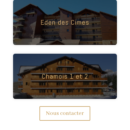
Très belle résidence "skis aux pieds". Vous
apprécierez ses panoramas. Equipée d'un
Eden des Cimes
ascenseur, cette résidence tout confort a tout
pour plaire.
Belle résidence tout confort, au pied du centre
de bien être O'dycéa. Vous apprécierez
Chamois 1 et 2
également sa grande proximité des
commerces. Résidence avec ascenseur.
Nous contacter